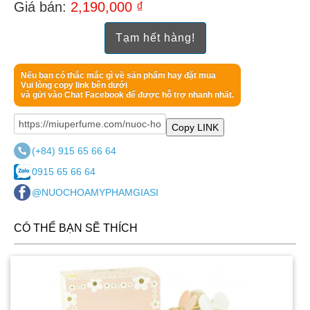
Giá bán:
2,190,000 ₫
Hương đặc trưng
Tạm hết hàng!
Hương đầu: Quả lê
Hương giữa: Cỏ vetiver
Hương cuối: Vanilla
Nếu bạn có thắc mắc gì về sản phẩm hay đặt mua
Vui lòng copy link bên dưới
và gửi vào Chat Facebook để được hỗ trợ nhanh nhất.
Copy LINK
(+84) 915 65 66 64
0915 65 66 64
@NUOCHOAMYPHAMGIASI
CÓ THỂ BẠN SẼ THÍCH