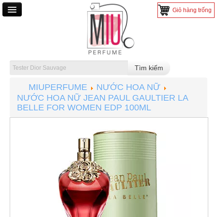
Giỏ hàng trống
TRANG CHỦ
NƯỚC HOA
NƯỚC HOA NAM
MIUPERFUME
NƯỚC HOA NỮ
NƯỚC HOA NỮ
NƯỚC HOA NỮ JEAN PAUL GAULTIER LA
NƯỚC HOA MINI
BELLE FOR WOMEN EDP 100ML
NƯỚC HOA TESTER
MỸ PHẨM
SON MÔI
TRANG ĐIỂM
CHĂM SÓC DA