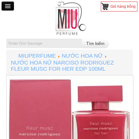
Giỏ hàng trống
TRANG CHỦ
NƯỚC HOA
NƯỚC HOA NAM
MIUPERFUME
NƯỚC HOA NỮ
NƯỚC HOA NỮ
NƯỚC HOA NỮ NARCISO RODRIGUEZ
NƯỚC HOA MINI
FLEUR MUSC FOR HER EDP 100ML
NƯỚC HOA TESTER
MỸ PHẨM
SON MÔI
TRANG ĐIỂM
CHĂM SÓC DA