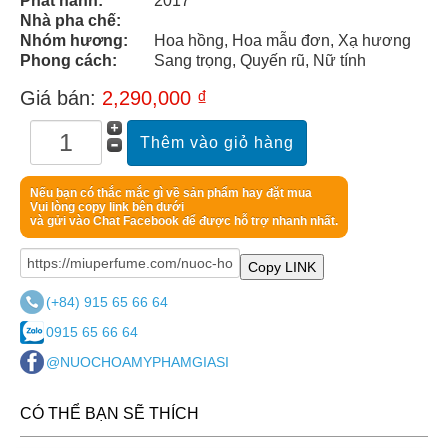
Phát hành:
2017
Nhà pha chế:
Nhóm hương:
Hoa hồng, Hoa mẫu đơn, Xạ hương
Phong cách:
Sang trọng, Quyến rũ, Nữ tính
Hương đặc trưng
Giá bán:
2,290,000 ₫
Hương Đầu: Hồng tiêu
Hương giữa: Hoa hồng, Hoa mẫu đơn, Xạ hương
Hương cuối: Cây hoắc hương, Hổ phách
Nếu bạn có thắc mắc gì về sản phẩm hay đặt mua
Vui lòng copy link bên dưới
và gửi vào Chat Facebook để được hỗ trợ nhanh nhất.
Copy LINK
(+84) 915 65 66 64
0915 65 66 64
@NUOCHOAMYPHAMGIASI
CÓ THỂ BẠN SẼ THÍCH