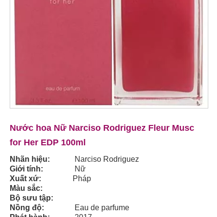
Nước hoa Nữ Narciso Rodriguez Fleur Musc
for Her EDP 100ml
Nhãn hiệu:
Narciso Rodriguez
Giới tính:
Nữ
Xuất xứ:
Pháp
Màu sắc:
Bộ sưu tập:
Nồng độ:
Eau de parfume