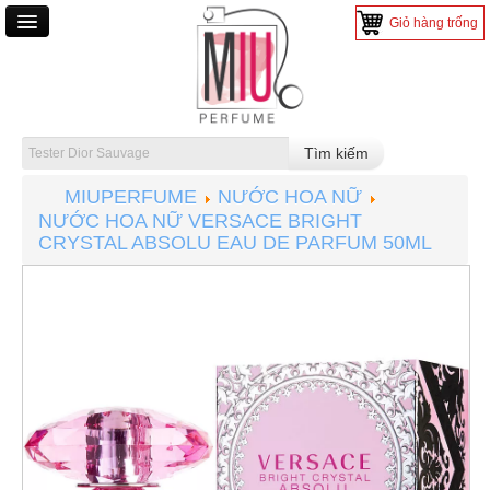
Giỏ hàng trống
TRANG CHỦ
NƯỚC HOA
NƯỚC HOA NAM
MIUPERFUME
NƯỚC HOA NỮ
NƯỚC HOA NỮ
NƯỚC HOA NỮ VERSACE BRIGHT
NƯỚC HOA MINI
CRYSTAL ABSOLU EAU DE PARFUM 50ML
NƯỚC HOA TESTER
MỸ PHẨM
SON MÔI
TRANG ĐIỂM
CHĂM SÓC DA