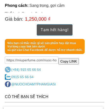
Phong cách:
Sang trọng, gợi cảm
Thể loại:
Eau de Parfum
Giá bán:
1,250,000 ₫
Quy cách:
Dạng xịt
Tạm hết hàng!
Thương hiệu:
Versace
Xuất xứ:
Ý
Nếu bạn có thắc mắc gì về sản phẩm hay đặt mua
Vui lòng copy link bên dưới
và gửi vào Chat Facebook để được hỗ trợ nhanh nhất.
Copy LINK
(+84) 915 65 66 64
0915 65 66 64
@NUOCHOAMYPHAMGIASI
CÓ THỂ BẠN SẼ THÍCH