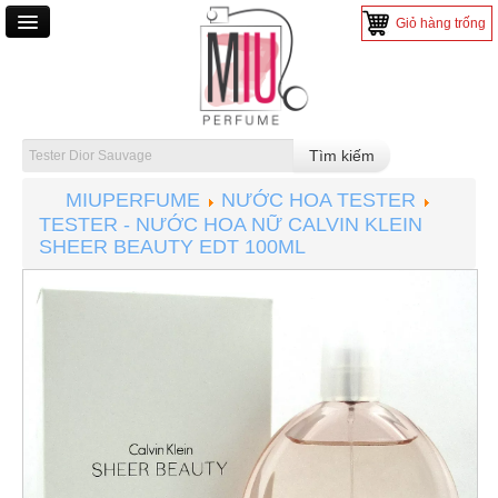
Giỏ hàng trống
TRANG CHỦ
NƯỚC HOA
NƯỚC HOA NAM
MIUPERFUME
NƯỚC HOA TESTER
NƯỚC HOA NỮ
TESTER - NƯỚC HOA NỮ CALVIN KLEIN
NƯỚC HOA MINI
SHEER BEAUTY EDT 100ML
NƯỚC HOA TESTER
MỸ PHẨM
SON MÔI
TRANG ĐIỂM
CHĂM SÓC DA