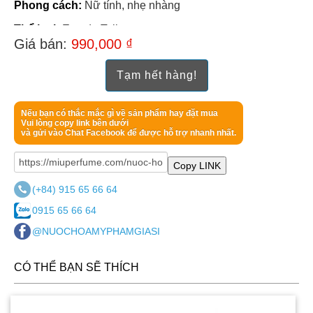
Phong cách:
Nữ tính, nhẹ nhàng
Thể loại:
Eau de Toilette
Giá bán:
990,000 ₫
Quy cách:
Dạng xịt
Tạm hết hàng!
Thương hiệu:
Calvin Klein
Xuất xứ:
Pháp
Nếu bạn có thắc mắc gì về sản phẩm hay đặt mua
Vui lòng copy link bên dưới
và gửi vào Chat Facebook để được hỗ trợ nhanh nhất.
Copy LINK
(+84) 915 65 66 64
0915 65 66 64
@NUOCHOAMYPHAMGIASI
CÓ THỂ BẠN SẼ THÍCH