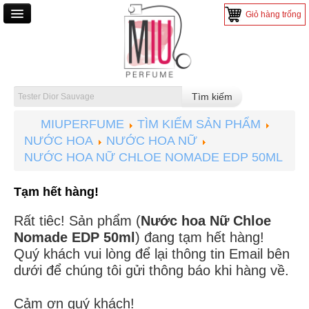
Giỏ hàng trống
TRANG CHỦ
NƯỚC HOA
NƯỚC HOA NAM
MIUPERFUME
TÌM KIẾM SẢN PHẨM
NƯỚC HOA NỮ
NƯỚC HOA
NƯỚC HOA NỮ
NƯỚC HOA MINI
NƯỚC HOA NỮ CHLOE NOMADE EDP 50ML
NƯỚC HOA TESTER
Tạm hết hàng!
MỸ PHẨM
Rất tiêc! Sản phẩm (
Nước hoa Nữ Chloe
SON MÔI
Nomade EDP 50ml
) đang tạm hết hàng!
Quý khách vui lòng để lại thông tin Email bên
TRANG ĐIỂM
dưới để chúng tôi gửi thông báo khi hàng về.
CHĂM SÓC DA
Cảm ơn quý khách!