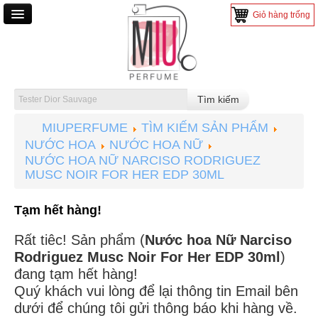
Giỏ hàng trống
TRANG CHỦ
NƯỚC HOA
NƯỚC HOA NAM
MIUPERFUME
TÌM KIẾM SẢN PHẨM
NƯỚC HOA NỮ
NƯỚC HOA
NƯỚC HOA NỮ
NƯỚC HOA MINI
NƯỚC HOA NỮ NARCISO RODRIGUEZ
MUSC NOIR FOR HER EDP 30ML
NƯỚC HOA TESTER
Tạm hết hàng!
MỸ PHẨM
Rất tiêc! Sản phẩm (
Nước hoa Nữ Narciso
SON MÔI
Rodriguez Musc Noir For Her EDP 30ml
)
TRANG ĐIỂM
đang tạm hết hàng!
Quý khách vui lòng để lại thông tin Email bên
CHĂM SÓC DA
dưới để chúng tôi gửi thông báo khi hàng về.