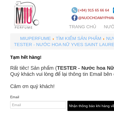
(+84) 915 65 66 64
@NUOCHOAMYPHAM
TRANG CHỦ
NƯỚ
MIUPERFUME
TÌM KIẾM SẢN PHẨM
NƯ
TESTER - NƯỚC HOA NỮ YVES SAINT LAURE
Tạm hết hàng!
Rất tiêc! Sản phẩm (
TESTER - Nước hoa Nữ 
Quý khách vui lòng để lại thông tin Email bên
Cảm ơn quý khách!
Email